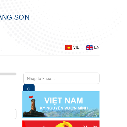
LẠNG SƠN
VIE
EN