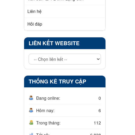
Liên hệ
Hỏi đáp
LIÊN KẾT WEBSITE
THỐNG KÊ TRUY CẬP
Đang online:
0
Hôm nay:
6
Trong tháng:
112
Tất cả:
6.838