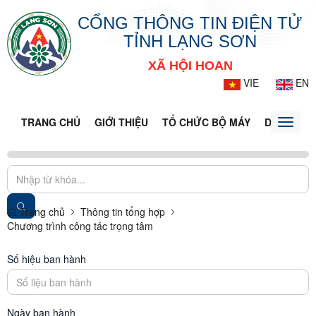
CỔNG THÔNG TIN ĐIỆN TỬ
TỈNH LẠNG SƠN
XÃ HỘI HOAN
VIE
EN
TRANG CHỦ
GIỚI THIỆU
TỔ CHỨC BỘ MÁY
DOANH NG
Toggle
naviga
Trang chủ
Thông tin tổng hợp
Chương trình công tác trọng tâm
Số hiệu ban hành
Ngày ban hành