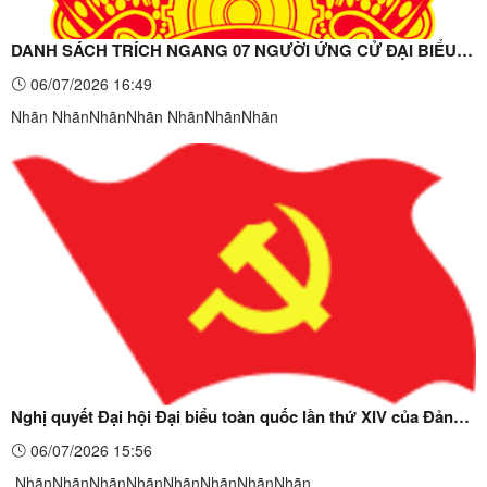
DANH SÁCH TRÍCH NGANG 07 NGƯỜI ỨNG CỬ ĐẠI BIỂU
HĐND XÃ HỘI HOAN NHIỆM KỲ 2026 – 2031. Tại đơn vị bầu
06/07/2026 16:49
cử số: 04 Gồm 06 thôn: Pò Mánh, Quảng Sơn, Háng Van,
Nhãn ​NhãnNhãn​Nhãn NhãnNhãnNhãn
Bản Kìa, Hòa Lạc, Nặm Hép
Nghị quyết Đại hội Đại biểu toàn quốc lần thứ XIV của Đảng
(Tiếng dân tộc Tày).
06/07/2026 15:56
NhãnNhãnNhãnNhãnNhãnNhãnNhãnNhãn