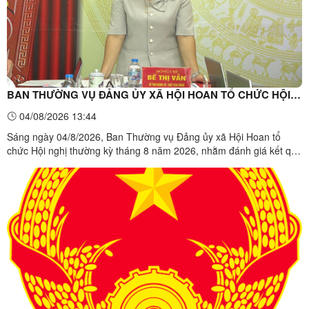
BAN THƯỜNG VỤ ĐẢNG ỦY XÃ HỘI HOAN TỔ CHỨC HỘI
NGHỊ THƯỜNG KỲ THÁNG 8 NĂM 2026
04/08/2026 13:44
Sáng ngày 04/8/2026, Ban Thường vụ Đảng ủy xã Hội Hoan tổ
chức Hội nghị thường kỳ tháng 8 năm 2026, nhằm đánh giá kết quả
thực hiện nhiệm vụ công tác tháng 7 và triển khai các nhiệm vụ
trọng tâm trong thời gian tới. Đồng chí Bế Thị Vẫn – Bí thư Đảng
ủy,Chủ tịch Hội đồng nhân dân xã chủ trì hội nghị.