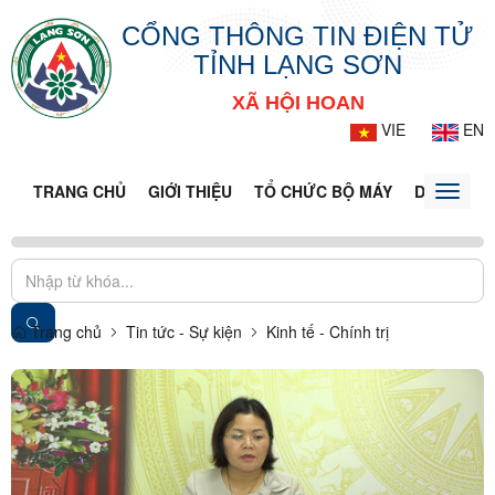
CỔNG THÔNG TIN ĐIỆN TỬ
TỈNH LẠNG SƠN
XÃ HỘI HOAN
VIE
EN
TRANG CHỦ
GIỚI THIỆU
TỔ CHỨC BỘ MÁY
DOANH NG
Toggle
naviga
Trang chủ
Tin tức - Sự kiện
Kinh tế - Chính trị