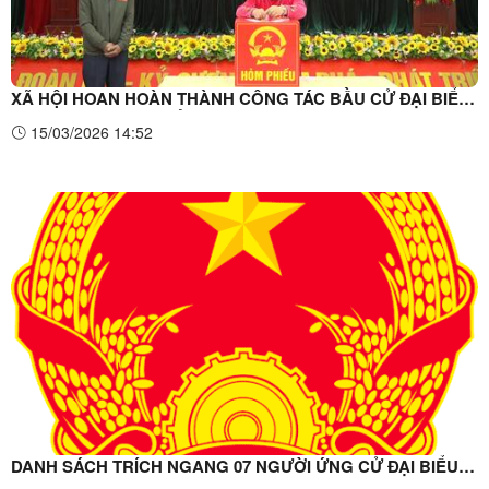
XÃ HỘI HOAN HOÀN THÀNH CÔNG TÁC BẦU CỬ ĐẠI BIỂU
QUỐC HỘI VÀ ĐẠI BIỂU HĐND CÁC CẤP NHIỆM KỲ 2026
15/03/2026 14:52
-2031.
DANH SÁCH TRÍCH NGANG 07 NGƯỜI ỨNG CỬ ĐẠI BIỂU
HĐND XÃ HỘI HOAN NHIỆM KỲ 2026 – 2031. Tại đơn vị bầu