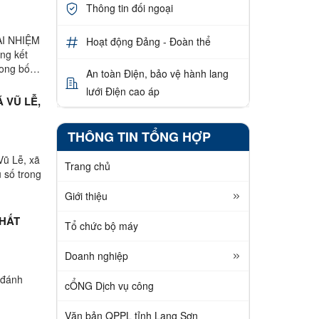
Thông tin đối ngoại
AI NHIỆM
Hoạt động Đảng - Đoàn thể
ng kết
ong bối
An toàn Điện, bảo vệ hành lang
lưới Điện cao áp
 VŨ LỄ,
THÔNG TIN TỔNG HỢP
Vũ Lễ, xã
Trang chủ
u số trong
Giới thiệu
CHẤT
Tổ chức bộ máy
Doanh nghiệp
 đánh
cỔNG Dịch vụ công
Văn bản QPPL tỉnh Lạng Sơn