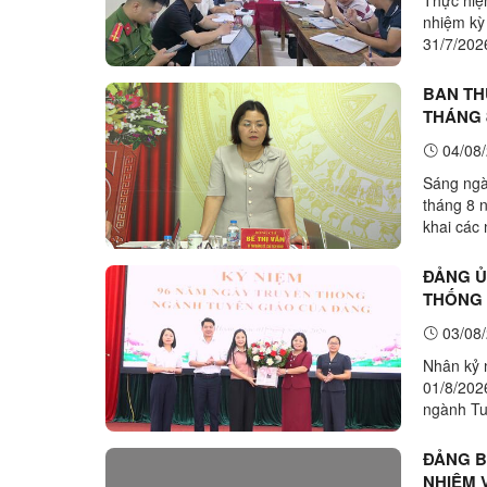
nhiệm kỳ
31/7/202
Vẫn – Bí
BAN TH
THÁNG 
04/08/
Sáng ngà
tháng 8 
khai các 
ủy,Chủ tị
ĐẢNG Ủ
THỐNG 
03/08/
Nhân kỷ 
01/8/202
ngành Tu
HĐND xã 
ĐẢNG B
NHIỆM 